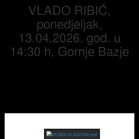
VLADO RIBIĆ,
ponedjeljak,
13.04.2026. god. u
14:30 h, Gornje Bazje