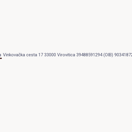
a
Vinkovačka cesta 17 33000 Virovitica 39488591294 (OIB) 9034187