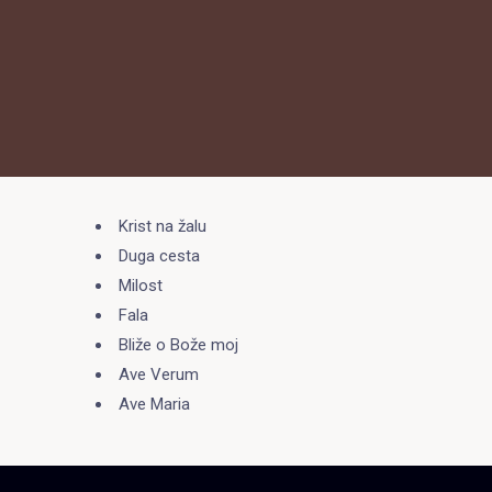
Krist na žalu
Duga cesta
Milost
Fala
Bliže o Bože moj
Ave Verum
Ave Maria