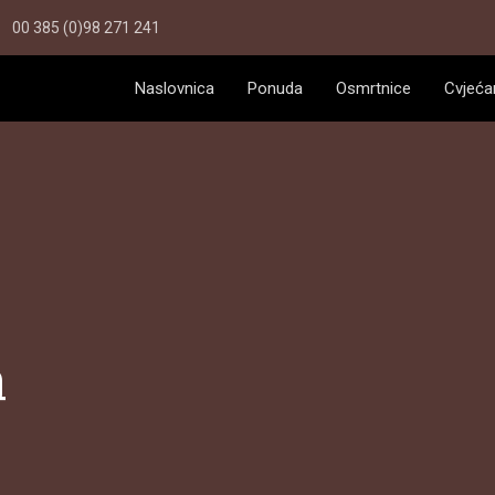
00 385 (0)98 271 241
Naslovnica
Ponuda
Osmrtnice
Cvjeća
a