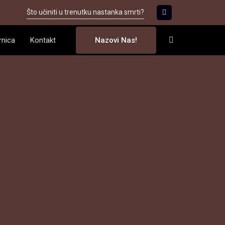
Što učiniti u trenutku nastanka smrti?
rnica
Kontakt
Nazovi Nas!