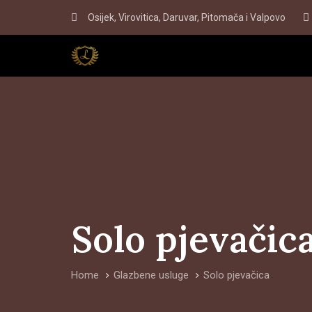
Skip
Skip
Osijek, Virovitica, Daruvar, Pitomača i Valpovo
to
links
primary
navigation
Skip
to
content
Solo pjevačic
Home
Glazbene usluge
Solo pjevačica