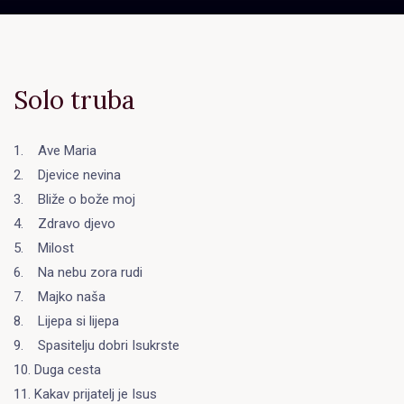
Solo truba
1. Ave Maria
2. Djevice nevina
3. Bliže o bože moj
4. Zdravo djevo
5. Milost
6. Na nebu zora rudi
7. Majko naša
8. Lijepa si lijepa
9. Spasitelju dobri Isukrste
10. Duga cesta
11. Kakav prijatelj je Isus