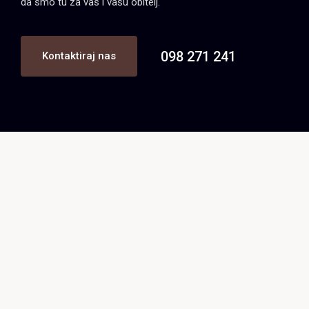
da smo tu za vas i vašu obitelj.
098 271 241
Kontaktiraj nas