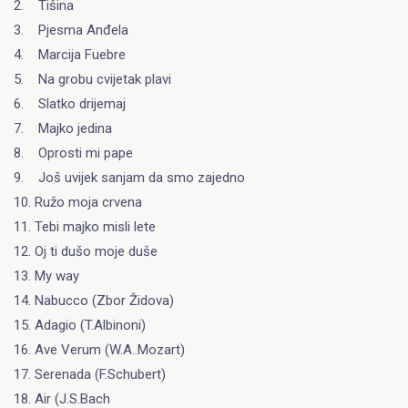
2. Tišina
3. Pjesma Anđela
4. Marcija Fuebre
5. Na grobu cvijetak plavi
6. Slatko drijemaj
7. Majko jedina
8. Oprosti mi pape
9. Još uvijek sanjam da smo zajedno
10. Ružo moja crvena
11. Tebi majko misli lete
12. Oj ti dušo moje duše
13. My way
14. Nabucco (Zbor Židova)
15. Adagio (T.Albinoni)
16. Ave Verum (W.A..Mozart)
17. Serenada (F.Schubert)
18. Air (J.S.Bach