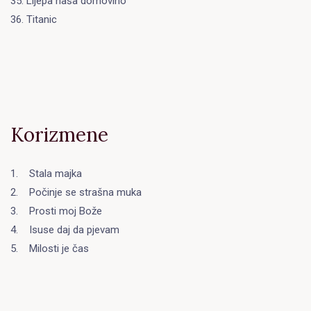
35. Lijepa naša domovino
36. Titanic
Korizmene
1. Stala majka
2. Počinje se strašna muka
3. Prosti moj Bože
4. Isuse daj da pjevam
5. Milosti je čas