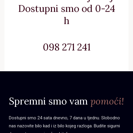
Dostupni smo od 0-24
h
098 271 241
Spremni smo vam
pomoći!
Dostupni smo 24 sata dnevno, 7 dana u tjednu. Slobodno
nas nazovite bilo kad i iz bilo kojeg razloga. Budite sigurni