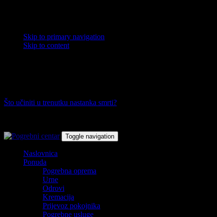
Skip links
Skip to primary navigation
Skip to content
Osijek, Virovitica, Daruvar, Pitomača i Valpovo
00 385 (0)98 271 241
Što učiniti u trenutku nastanka smrti?
Toggle navigation
Naslovnica
Ponuda
Pogrebna oprema
Urne
Odrovi
Kremacija
Prijevoz pokojnika
Pogrebne usluge