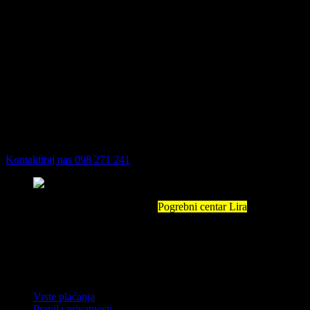
Spremni smo vam
pomoći!
Dostupni smo 24 sata dnevno, 7 dana u tjednu. Slobodno nas
nazovite bilo kad i iz bilo kojeg razloga. Budite sigurni da smo tu za
vas i vašu obitelj.
Kontaktiraj nas
098 271 241
S vama smo u najtežim trenucima.
Pogrebni centar Lira
Vinkovačka
cesta 17 33000 Virovitica 39488591294 (OIB) 90341872 (MB)
Informacije
Vrste plaćanja
Pravila privatnosti