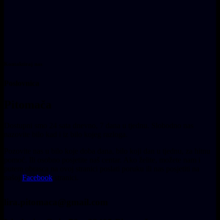
Kontaktiraj nas
Poslovnica
Pitomača
Dostupni smo 24 sata dnevno, 7 dana u tjednu.
Slobodno nas
nazovite bilo kad i iz bilo kojeg razloga.
Pozovite nas u bilo koje doba dana, bilo koji dan u tjednu, za hitnu
pomoć. Ili osobno posjetite naš centar. Ako želite, možete nam i
putem obrasca na ovoj stranici poslati poruku ili nas posjetiti na
našoj
Facebook
stranici.
lira.pitomaca@gmail.com