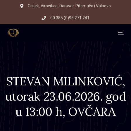
Skip
Skip
Osijek, Virovitica, Daruvar, Pitomača i Valpovo
to
links
00 385 (0)98 271 241
primary
navigation
Skip
Tog
to
content
STEVAN MILINKOVIĆ,
utorak 23.06.2026. god
u 13:00 h, OVČARA