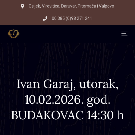
Skip
Skip
Osijek, Virovitica, Daruvar, Pitomača i Valpovo
to
links
00 385 (0)98 271 241
primary
navigation
Skip
Tog
to
content
Ivan Garaj, utorak,
10.02.2026. god.
BUDAKOVAC 14:30 h