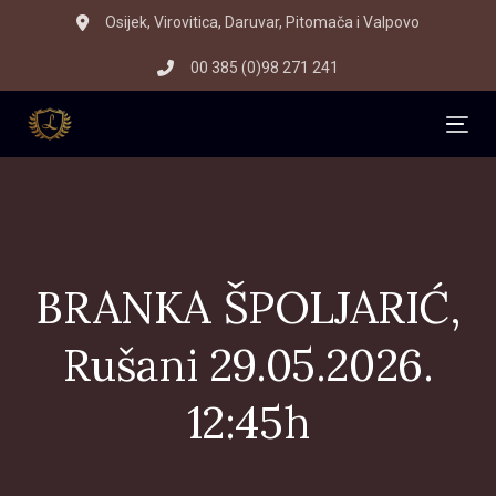
Skip
Skip
Osijek, Virovitica, Daruvar, Pitomača i Valpovo
to
links
00 385 (0)98 271 241
primary
navigation
Skip
Tog
to
content
BRANKA ŠPOLJARIĆ,
Rušani 29.05.2026.
12:45h