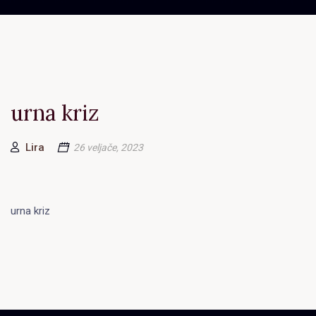
urna kriz
Author
Lira
26 veljače, 2023
urna kriz