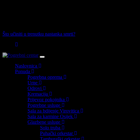
Skip
Skip
Osijek, Virovitica, Daruvar, Pitomača i Valpovo
to
links
primary
00 385 (0)98 271 241
navigation
Skip
Što učiniti u trenutku nastanka smrti?
to
content
Toggle
navigation
Naslovnica
Ponuda
Pogrebna oprema
Urne
Odrovi
Kremacija
Prijevoz pokojnika
Pogrebne usluge
Sala za bdijenje Virovitica
Sala za karmine Osijek
Glazbene usluge
Solo truba
Puhački orkestar
Tamburaški orkestar