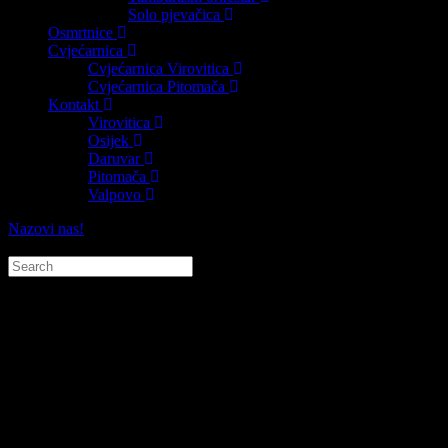
Solo pjevačica
Osmrtnice
Cvjećarnica
Cvjećarnica Virovitica
Cvjećarnica Pitomača
Kontakt
Virovitica
Osijek
Daruvar
Pitomača
Valpovo
Nazovi nas!
Tražilica