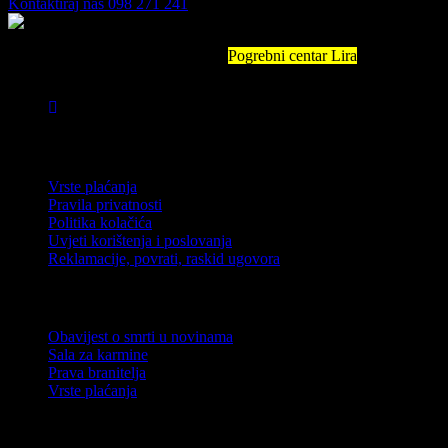
Kontaktiraj nas
098 271 241
S vama smo u najtežim trenucima.
Pogrebni centar Lira
Vinkovačka
cesta 17 33000 Virovitica 39488591294 (OIB) 90341872 (MB)
Informacije
Vrste plaćanja
Pravila privatnosti
Politika kolačića
Uvjeti korištenja i poslovanja
Reklamacije, povrati, raskid ugovora
Informacije
Obavijest o smrti u novinama
Sala za karmine
Prava branitelja
Vrste plaćanja
© Sva prava pridržana 2026 Lira.