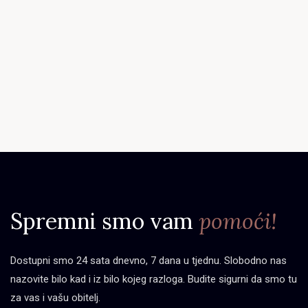
Spremni smo vam
pomoći!
Dostupni smo 24 sata dnevno, 7 dana u tjednu. Slobodno nas
nazovite bilo kad i iz bilo kojeg razloga. Budite sigurni da smo tu
za vas i vašu obitelj.