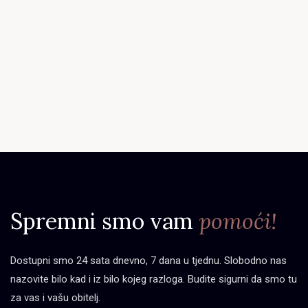
Spremni smo vam
pomoći!
Dostupni smo 24 sata dnevno, 7 dana u tjednu. Slobodno nas
nazovite bilo kad i iz bilo kojeg razloga. Budite sigurni da smo tu
za vas i vašu obitelj.