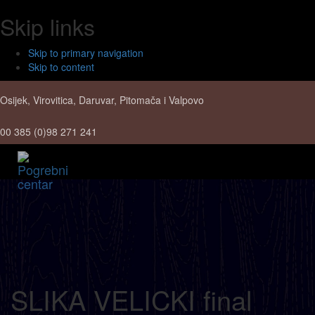
Skip links
Skip to primary navigation
Skip to content
Osijek, Virovitica, Daruvar, Pitomača i Valpovo
00 385 (0)98 271 241
Toggl
navig
SLIKA VELICKI final