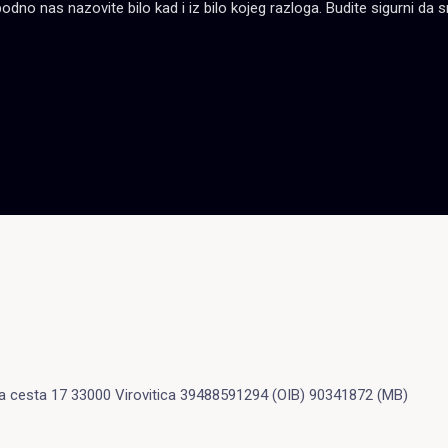
no nas nazovite bilo kad i iz bilo kojeg razloga. Budite sigurni da sm
 cesta 17 33000 Virovitica 39488591294 (OIB) 90341872 (MB)