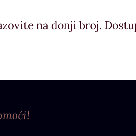
azovite na donji broj. Dost
omoći!