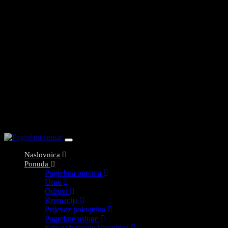
Toggle
navigation
Naslovnica
Ponuda
Pogrebna oprema
Urne
Odrovi
Kremacija
Prijevoz pokojnika
Pogrebne usluge
Sala za bdijenje Virovitica