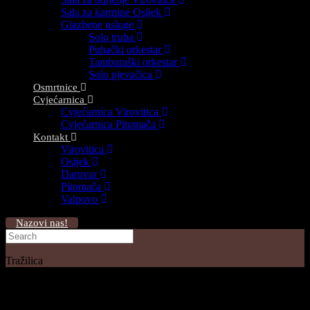
Sala za karmine Osijek
Glazbene usluge
Solo truba
Puhački orkestar
Tamburaški orkestar
Solo pjevačica
Osmrtnice
Cvjećarnica
Cvjećarnica Virovitica
Cvjećarnica Pitomača
Kontakt
Virovitica
Osijek
Daruvar
Pitomača
Valpovo
Nazovi nas!
Tražilica