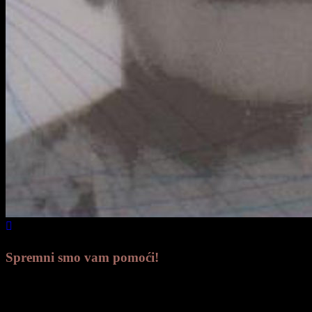
Spremni smo vam pomoći!
Ako se dogodila smrt, nazovite na donji
broj. Dostupni smo od 0-24 h