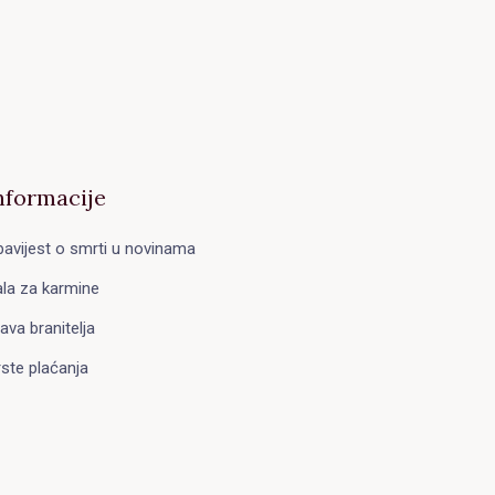
nformacije
avijest o smrti u novinama
la za karmine
ava branitelja
ste plaćanja