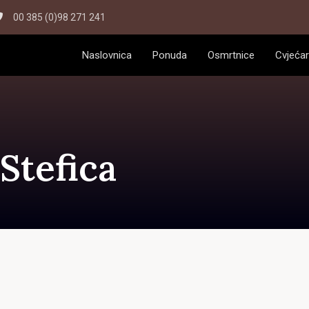
00 385 (0)98 271 241
Naslovnica
Ponuda
Osmrtnice
Cvjećar
Stefica