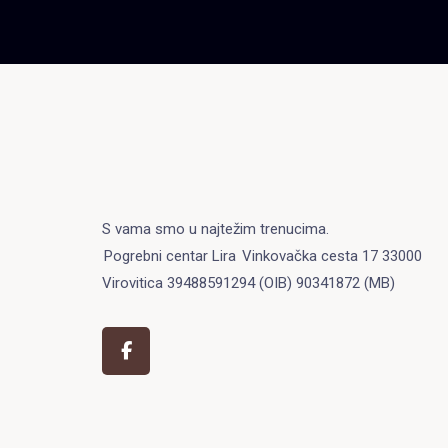
S vama smo u najtežim trenucima.
Pogrebni centar Lira
Vinkovačka cesta 17 33000
Virovitica 39488591294 (OIB) 90341872 (MB)