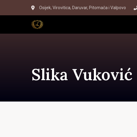
Skip
Skip
Osijek, Virovitica, Daruvar, Pitomača i Valpovo
to
links
primary
navigation
Skip
to
content
Slika Vuković 