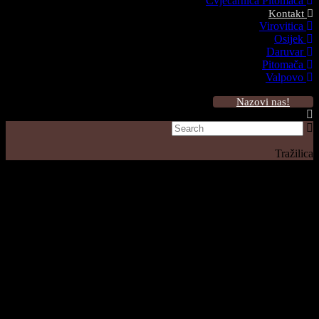
Cvjećarnica Pitomača
Kontakt
Virovitica
Osijek
Daruvar
Pitomača
Valpovo
Nazovi nas!
Tražilica
VILJEVAC