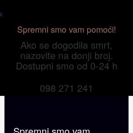
Spremni smo vam pomoći!
Ako se dogodila smrt,
nazovite na donji broj.
Dostupni smo od 0-24 h
098 271 241
Spremni smo vam