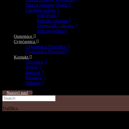
Sala za karmine Osijek
Glazbene usluge
Solo truba
Puhački orkestar
Tamburaški orkestar
Solo pjevačica
Osmrtnice
Cvjećarnica
Cvjećarnica Virovitica
Cvjećarnica Pitomača
Kontakt
Virovitica
Osijek
Daruvar
Pitomača
Valpovo
Nazovi nas!
Tražilica