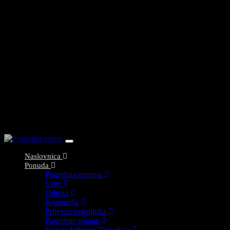
Toggle
navigation
Naslovnica
Ponuda
Pogrebna oprema
Urne
Odrovi
Kremacija
Prijevoz pokojnika
Pogrebne usluge
Sala za bdijenje Virovitica