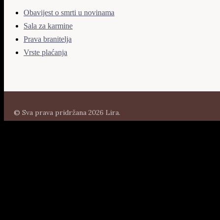
Obavijest o smrti u novinama
Sala za karmine
Prava branitelja
Vrste plaćanja
© Sva prava pridržana 2026 Lira.