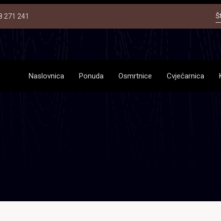
Š
8 271 241
Naslovnica
Ponuda
Osmrtnice
Cvjećarnica
2