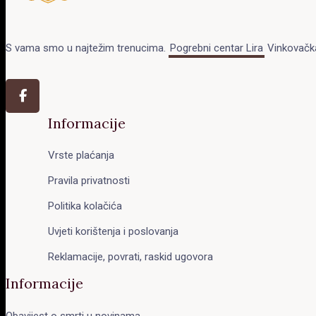
S vama smo u najtežim trenucima.
Pogrebni centar Lira
Vinkovačka
Informacije
Vrste plaćanja
Pravila privatnosti
Politika kolačića
Uvjeti korištenja i poslovanja
Reklamacije, povrati, raskid ugovora
Informacije
Obavijest o smrti u novinama