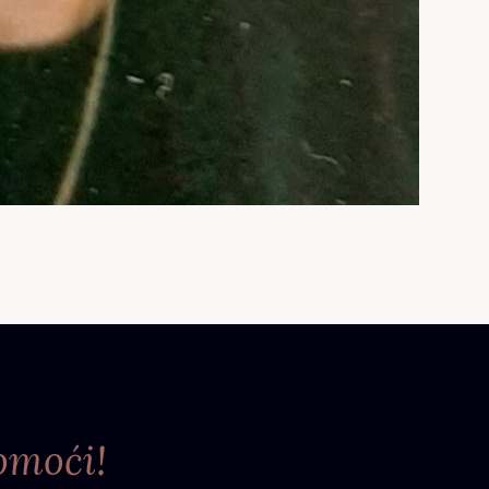
omoći!