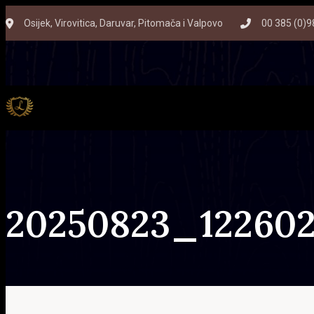
Skip
Skip
Osijek, Virovitica, Daruvar, Pitomača i Valpovo
00 385 (0)9
to
links
primary
navigation
Skip
to
content
20250823_12260