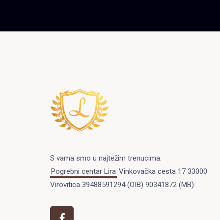
S vama smo u najtežim trenucima.
Pogrebni centar Lira
Vinkovačka cesta 17 33000
Virovitica 39488591294 (OIB) 90341872 (MB)