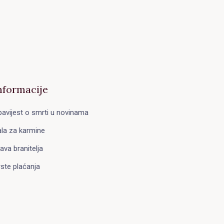
nformacije
avijest o smrti u novinama
la za karmine
ava branitelja
ste plaćanja