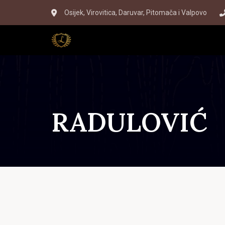
Skip
Skip
Osijek, Virovitica, Daruvar, Pitomača i Valpovo
to
links
primary
navigation
Skip
to
content
RADULOVIĆ