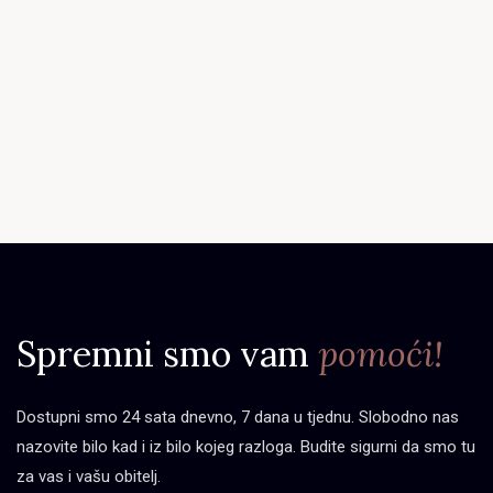
Spremni smo vam
pomoći!
Dostupni smo 24 sata dnevno, 7 dana u tjednu. Slobodno nas
nazovite bilo kad i iz bilo kojeg razloga. Budite sigurni da smo tu
za vas i vašu obitelj.