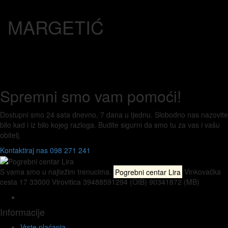
MARGETIĆ
Spremni smo vam
pomoći!
Dostupni smo 24 sata dnevno, 7 dana u tjednu. Slobodno nas nazovite
bilo kad i iz bilo kojeg razloga. Budite sigurni da smo tu za vas i vašu
obitelj.
Kontaktiraj nas
098 271 241
S vama smo u najtežim trenucima.
Pogrebni centar Lira
Vinkovačka
cesta 17 33000 Virovitica 39488591294 (OIB) 90341872 (MB)
Informacije
Vrste plaćanja