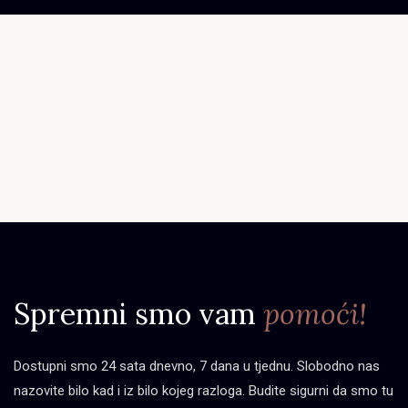
Spremni smo vam
pomoći!
Dostupni smo 24 sata dnevno, 7 dana u tjednu. Slobodno nas
nazovite bilo kad i iz bilo kojeg razloga. Budite sigurni da smo tu