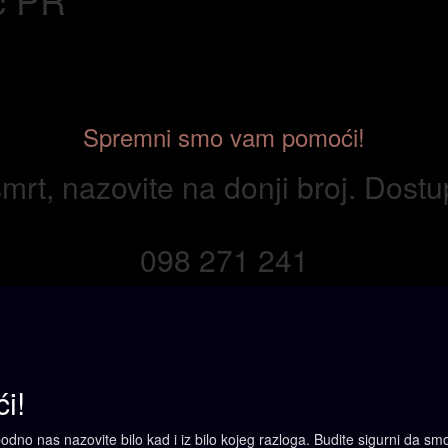
Spremni smo vam pomoći!
mrt, nazovite na donji broj. Dost
098 271 241
i!
o nas nazovite bilo kad i iz bilo kojeg razloga. Budite sigurni da smo 