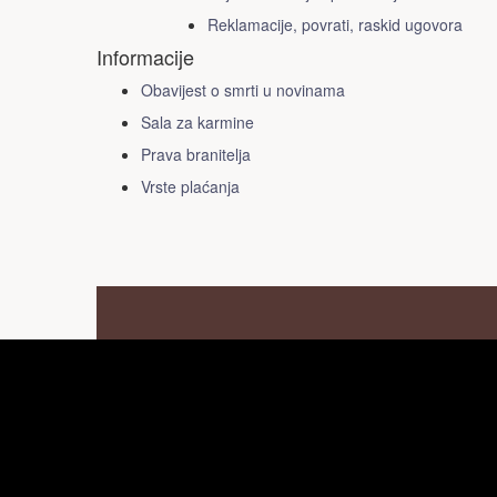
Reklamacije, povrati, raskid ugovora
Informacije
Obavijest o smrti u novinama
Sala za karmine
Prava branitelja
Vrste plaćanja