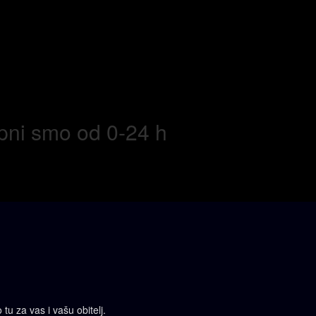
upni smo od 0-24 h
tu za vas i vašu obitelj.