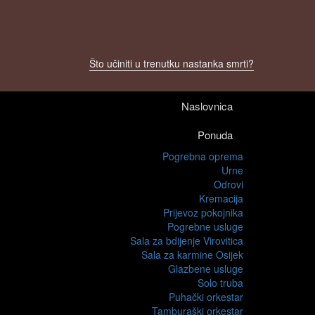
Što učiniti u trenutku nastanka smrti?
Naslovnica
Ponuda
Pogrebna oprema
Urne
Odrovi
Kremacija
Prijevoz pokojnika
Pogrebne usluge
Sala za bdijenje Virovitica
Sala za karmine Osijek
Glazbene usluge
Solo truba
Puhački orkestar
Tamburaški orkestar