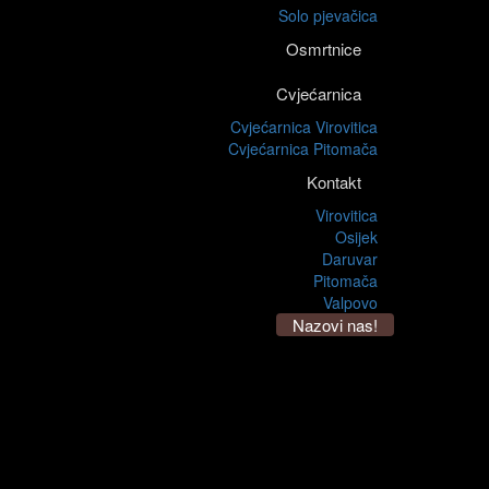
Solo pjevačica
Osmrtnice
Cvjećarnica
Cvjećarnica Virovitica
Cvjećarnica Pitomača
Kontakt
Virovitica
Osijek
Daruvar
Pitomača
Valpovo
Nazovi nas!