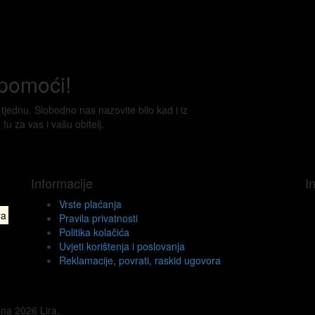
pomoći!
jednu. Slobodno nas nazovite bilo kad i iz
tu za vas i vašu obitelj.
Informacije
I
Vrste plaćanja
ra
Pravila privatnosti
Politika kolačića
Uvjeti korištenja i poslovanja
Reklamacije, povrati, raskid ugovora
na 2026 Lira.