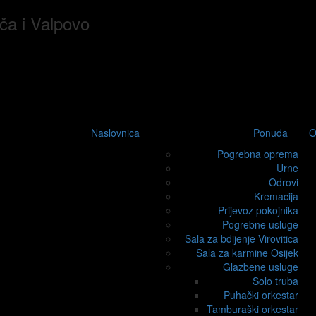
ača i Valpovo
Naslovnica
Ponuda
O
Pogrebna oprema
Urne
Odrovi
Kremacija
Prijevoz pokojnika
Pogrebne usluge
Sala za bdijenje Virovitica
Sala za karmine Osijek
Glazbene usluge
Solo truba
Puhački orkestar
Tamburaški orkestar