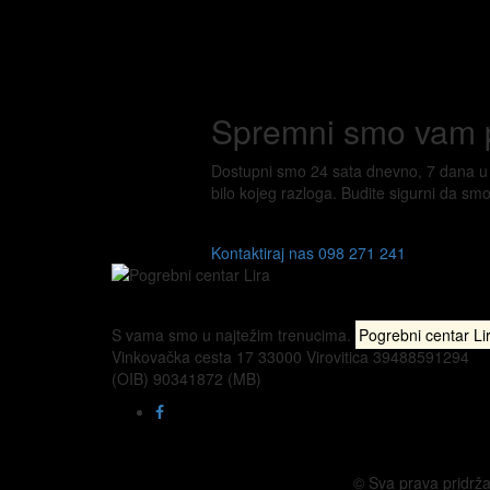
Spremni smo vam
Dostupni smo 24 sata dnevno, 7 dana u t
bilo kojeg razloga. Budite sigurni da smo 
Kontaktiraj nas
098 271 241
S vama smo u najtežim trenucima.
Pogrebni centar Li
Vinkovačka cesta 17 33000 Virovitica 39488591294
(OIB) 90341872 (MB)
© Sva prava pridrža