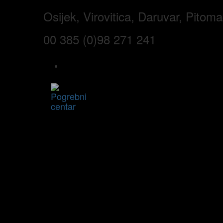
Skip
Skip
Osijek, Virovitica, Daruvar, Pitom
to
links
primary
navigation
00 385 (0)98 271 241
Skip
to
content