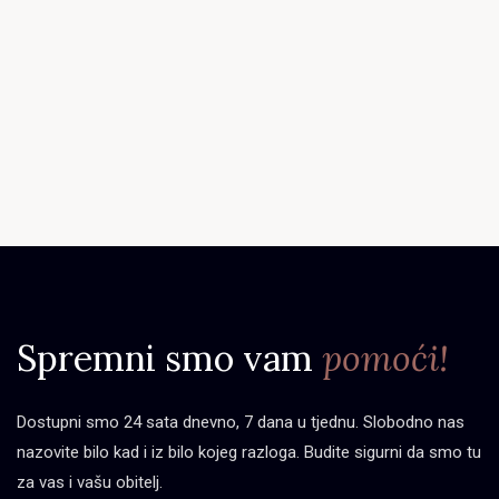
Spremni smo vam
pomoći!
Dostupni smo 24 sata dnevno, 7 dana u tjednu. Slobodno nas
nazovite bilo kad i iz bilo kojeg razloga. Budite sigurni da smo tu
za vas i vašu obitelj.