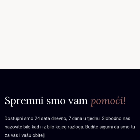
Spremni smo vam
pomoći!
Dostupni smo 24 sata dnevno, 7 dana u tjednu. Slobodno nas
nazovite bilo kad i iz bilo kojeg razloga. Budite sigurni da smo tu
za vas i vašu obitelj.