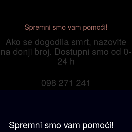
Spremni smo vam pomoći!
Ako se dogodila smrt, nazovite
na donji broj. Dostupni smo od 0-
24 h
098 271 241
Spremni smo vam
pomoći!