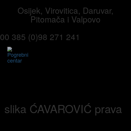
Skip
Skip
Osijek, Virovitica, Daruvar,
to
links
primary
Pitomača i Valpovo
navigation
Skip
to
00 385 (0)98 271 241
content
Toggl
navig
slika ĆAVAROVIĆ prava