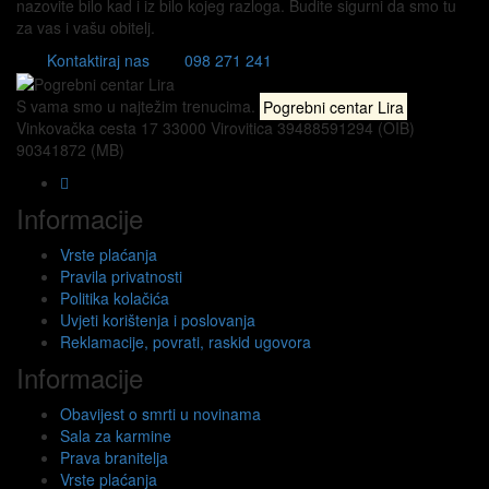
nazovite bilo kad i iz bilo kojeg razloga. Budite sigurni da smo tu
za vas i vašu obitelj.
Kontaktiraj nas
098 271 241
S vama smo u najtežim trenucima.
Pogrebni centar Lira
Vinkovačka cesta 17 33000 Virovitica 39488591294 (OIB)
90341872 (MB)
Informacije
Vrste plaćanja
Pravila privatnosti
Politika kolačića
Uvjeti korištenja i poslovanja
Reklamacije, povrati, raskid ugovora
Informacije
Obavijest o smrti u novinama
Sala za karmine
Prava branitelja
Vrste plaćanja