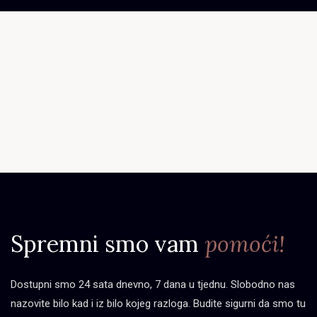
Spremni smo vam
pomoći!
Dostupni smo 24 sata dnevno, 7 dana u tjednu. Slobodno nas
nazovite bilo kad i iz bilo kojeg razloga. Budite sigurni da smo tu