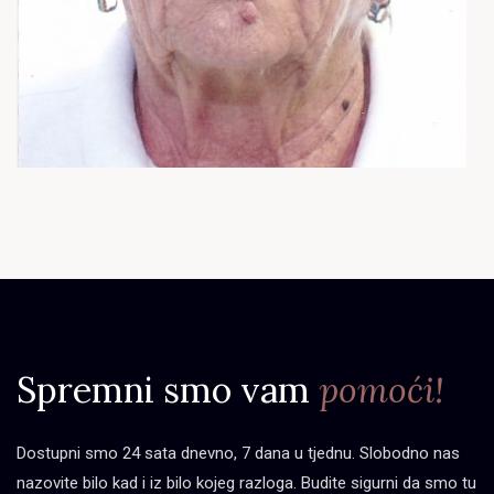
Spremni smo vam
pomoći!
Dostupni smo 24 sata dnevno, 7 dana u tjednu. Slobodno nas
nazovite bilo kad i iz bilo kojeg razloga. Budite sigurni da smo tu