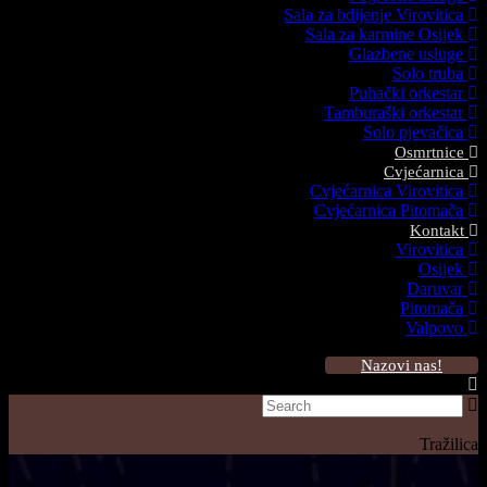
Sala za bdijenje Virovitica
Sala za karmine Osijek
Glazbene usluge
Solo truba
Puhački orkestar
Tamburaški orkestar
Solo pjevačica
Osmrtnice
Cvjećarnica
Cvjećarnica Virovitica
Cvjećarnica Pitomača
Kontakt
Virovitica
Osijek
Daruvar
Pitomača
Valpovo
Nazovi nas!
Tražilica