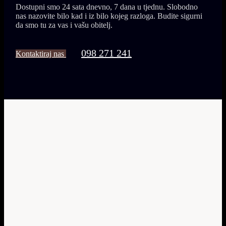
Dostupni smo 24 sata dnevno, 7 dana u tjednu. Slobodno
nas nazovite bilo kad i iz bilo kojeg razloga. Budite sigurni
da smo tu za vas i vašu obitelj.
098 271 241
Kontaktiraj nas