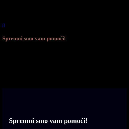
Spremni smo vam pomoći!
Ako se dogodila smrt, nazovite na donji
broj. Dostupni smo od 0-24 h
098 271 241
Spremni smo vam
pomoći!