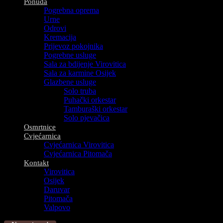
Ponuda
Pogrebna oprema
Urne
Odrovi
Kremacija
Prijevoz pokojnika
Pogrebne usluge
Sala za bdijenje Virovitica
Sala za karmine Osijek
Glazbene usluge
Solo truba
Puhački orkestar
Tamburaški orkestar
Solo pjevačica
Osmrtnice
Cvjećarnica
Cvjećarnica Virovitica
Cvjećarnica Pitomača
Kontakt
Virovitica
Osijek
Daruvar
Pitomača
Valpovo