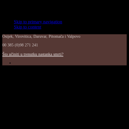
Skip links
Skip to primary navigation
Skip to content
Osijek, Virovitica, Daruvar, Pitomača i Valpovo
00 385 (0)98 271 241
Što učiniti u trenutku nastanka smrti?