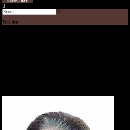
Nazovi nas!
Tražilica
PUTNIK