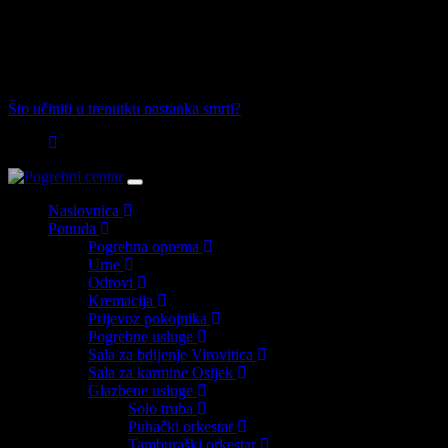
Skip
Skip
Osijek, Virovitica, Daruvar, Pitomača i Valpovo
to
links
primary
00 385 (0)98 271 241
navigation
Skip
Što učiniti u trenutku nastanka smrti?
to
content
Toggle
navigation
Naslovnica
Ponuda
Pogrebna oprema
Urne
Odrovi
Kremacija
Prijevoz pokojnika
Pogrebne usluge
Sala za bdijenje Virovitica
Sala za karmine Osijek
Glazbene usluge
Solo truba
Puhački orkestar
Tamburaški orkestar