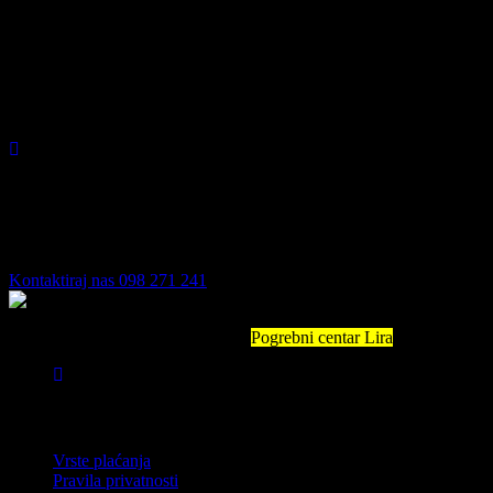
ŽANOVIĆ
Spremni smo vam
pomoći!
Dostupni smo 24 sata dnevno, 7 dana u tjednu. Slobodno nas nazovite bi
Kontaktiraj nas
098 271 241
S vama smo u najtežim trenucima.
Pogrebni centar Lira
Vinkovačka c
Informacije
Vrste plaćanja
Pravila privatnosti