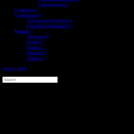
Solo pjevačica
Osmrtnice
Cvjećarnica
Cvjećarnica Virovitica
Cvjećarnica Pitomača
Kontakt
Virovitica
Osijek
Daruvar
Pitomača
Valpovo
Nazovi nas!
Tražilica