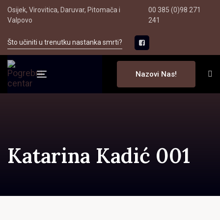
Skip
Skip
Osijek, Virovitica, Daruvar, Pitomača i
00 385 (0)98 271
to
Valpovo
241
links
primary
Što učiniti u trenutku nastanka smrti?
navigation
Skip
to
Nazovi Nas!
Toggle
content
navigation
Katarina Kadić 001