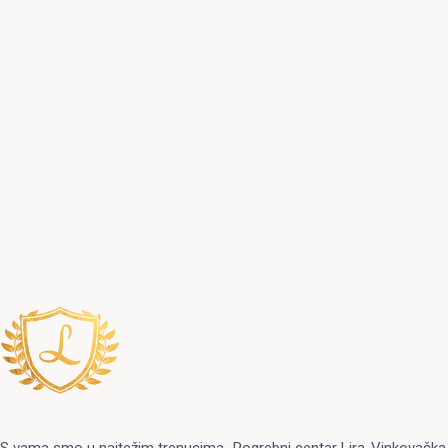
S vama smo u najtežim trenucima.
Pogrebni centar Lira
Vinkovačka