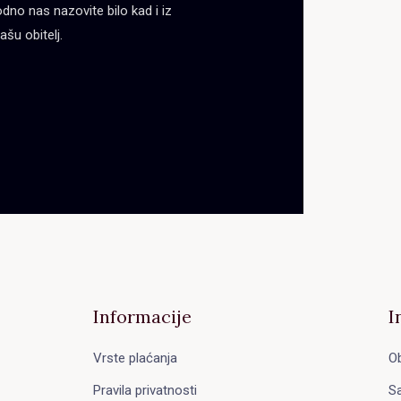
no nas nazovite bilo kad i iz
ašu obitelj.
Informacije
I
Vrste plaćanja
Ob
Pravila privatnosti
Sa