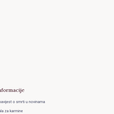
nformacije
avijest o smrti u novinama
la za karmine