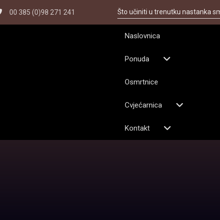
Što učiniti u trenutku nastanka s
00 385 (0)98 271 241
Naslovnica
Ponuda
Osmrtnice
Cvjećarnica
Kontakt