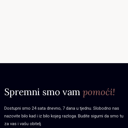
Spremni smo vam
pomoći!
Dostupni smo 24 sata dnevno, 7 dana u tjednu. Slobodno nas
nazovite bilo kad i iz bilo kojeg razloga. Budite sigurni da smo tu
za vas i vašu obitelj.