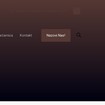
Što učiniti u trenutku nastanka smrti?
ećarnica
Kontakt
Nazovi Nas!