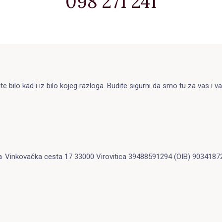
098 271 241
ilo kad i iz bilo kojeg razloga. Budite sigurni da smo tu za vas i vaš
a
Vinkovačka cesta 17 33000 Virovitica 39488591294 (OIB) 9034187