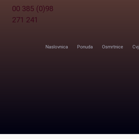
00 385 (0)98
271 241
Naslovnica
Ponuda
Osmrtnice
Cvj