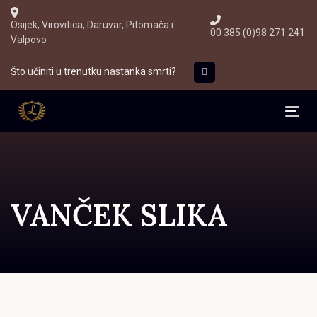
Skip
Skip
Osijek, Virovitica, Daruvar, Pitomača i
to
00 385 (0)98 271 241
links
Valpovo
primary
navigation
Što učiniti u trenutku nastanka smrti?
Skip
to
Tog
content
VANČEK SLIKA