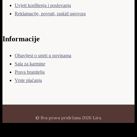
Uvjeti korištenja i poslovanja
Reklamacije, povrati, raskid ugovora
Informacije
Obavijest o smrti u novinama
Sala za karmine
Prava branitelja
Vrste plaćanja
© Sva prava pridržana 2026 Lira.