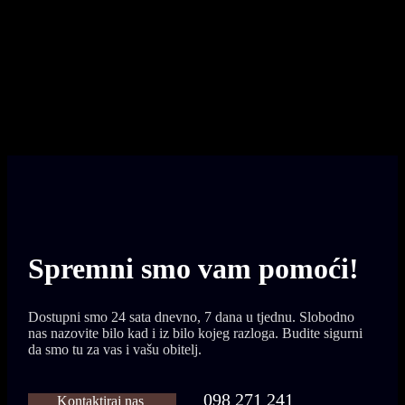
na donji broj. Dostupni smo od
0-24 h
098 271 241
Spremni smo vam
pomoći!
Dostupni smo 24 sata dnevno, 7 dana u tjednu. Slobodno
nas nazovite bilo kad i iz bilo kojeg razloga. Budite sigurni
da smo tu za vas i vašu obitelj.
098 271 241
Kontaktiraj nas