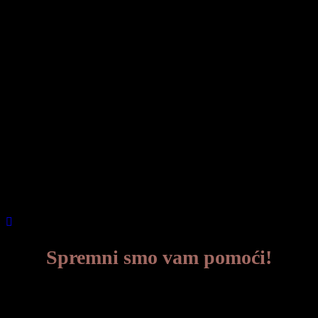
IMG_20211017_0001
Spremni smo vam pomoći!
Ako se dogodila smrt, nazovite