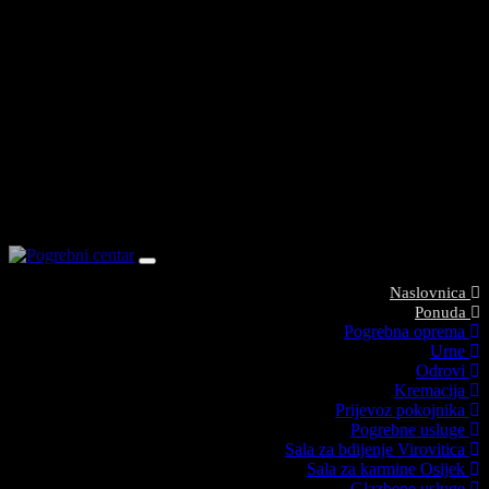
Toggle
navigation
Naslovnica
Ponuda
Pogrebna oprema
Urne
Odrovi
Kremacija
Prijevoz pokojnika
Pogrebne usluge
Sala za bdijenje Virovitica
Sala za karmine Osijek
Glazbene usluge