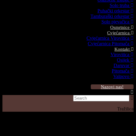
Solo truba
Puhački orkestar
Tamburaški orkestar
Solo pjevačica
Osmrtnice
Cvjećarnica
Cvjećarnica Virovitica
Cvjećarnica Pitomača
Kontakt
Virovitica
Osijek
Daruvar
Pitomača
Valpovo
Nazovi nas!
Tražilica