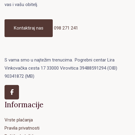
vas i vašu obitelj.
Kontaktiraj nas
098 271 241
S vama smo u najtežim trenucima.
Pogrebni centar Lira
Vinkovačka cesta 17 33000 Virovitica 39488591294 (OIB)
90341872 (MB)
Informacije
Vrste plaćanja
Pravila privatnosti