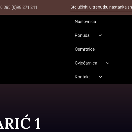
Što učiniti u trenutku nastanka s
0 385 (0)98 271 241
Naslovnica
Ponuda
Osmrtnice
Cvjećarnica
Kontakt
RIĆ 1