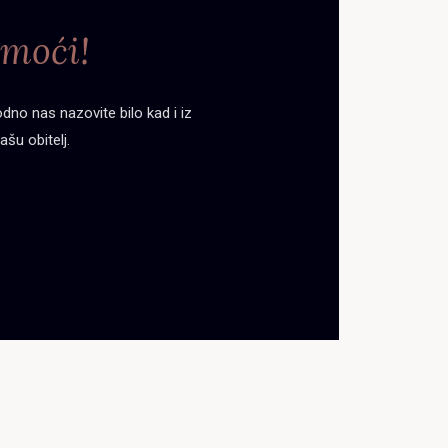
moći!
no nas nazovite bilo kad i iz
ašu obitelj.