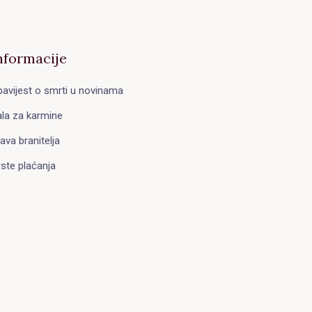
nformacije
avijest o smrti u novinama
la za karmine
ava branitelja
ste plaćanja