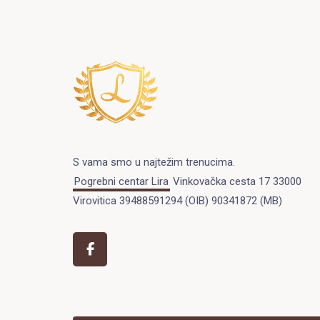
S vama smo u najtežim trenucima.
Pogrebni centar Lira
Vinkovačka cesta 17 33000
Virovitica 39488591294 (OIB) 90341872 (MB)