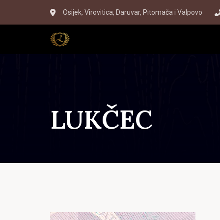
Skip
Skip
Osijek, Virovitica, Daruvar, Pitomača i Valpovo
to
links
primary
navigation
Skip
to
content
LUKČEC