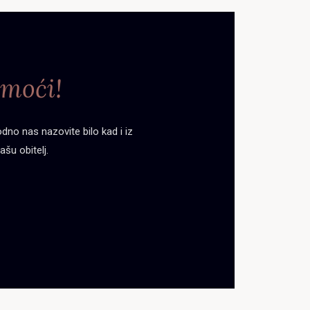
moći!
no nas nazovite bilo kad i iz
ašu obitelj.