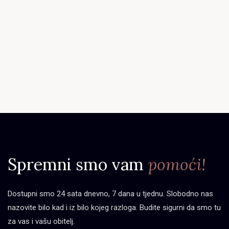
Spremni smo vam
pomoći!
Dostupni smo 24 sata dnevno, 7 dana u tjednu. Slobodno nas
nazovite bilo kad i iz bilo kojeg razloga. Budite sigurni da smo tu
za vas i vašu obitelj.