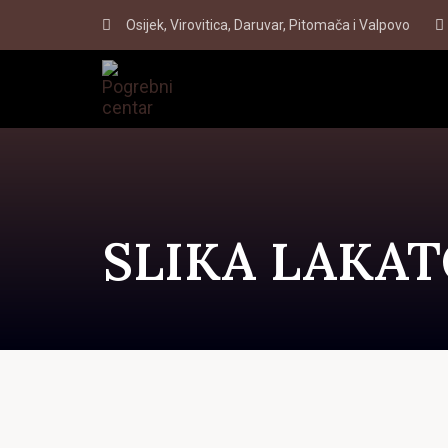
Skip
Skip
Osijek, Virovitica, Daruvar, Pitomača i Valpovo
to
links
primary
navigation
Skip
to
content
SLIKA LAKAT