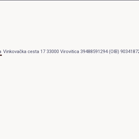
a
Vinkovačka cesta 17 33000 Virovitica 39488591294 (OIB) 9034187