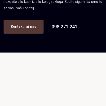
nazovite bilo kad i iz bilo kojeg razloga. Budite sigurni da smo tu
za vas i vašu obitelj.
098 271 241
Kontaktiraj nas