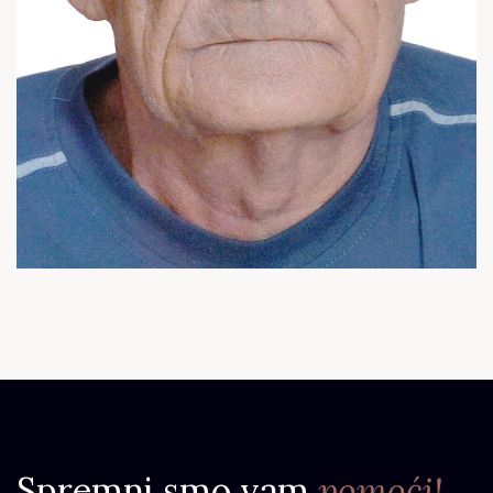
Spremni smo vam
pomoći!