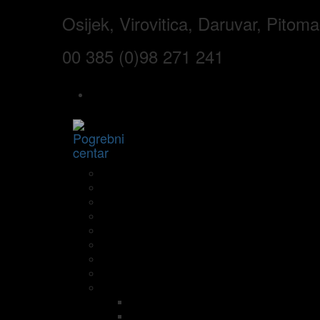
Skip
Skip
Osijek, Virovitica, Daruvar, Pitom
to
links
primary
navigation
00 385 (0)98 271 241
Skip
to
content