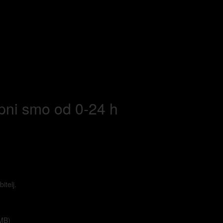
upni smo od 0-24 h
itelj.
MB)