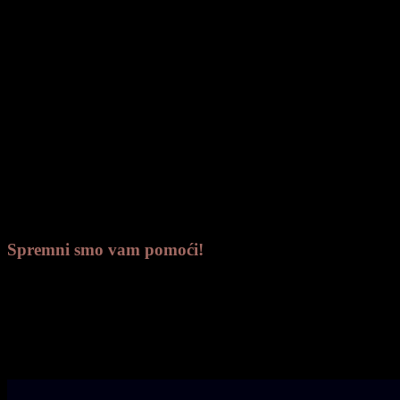
SLIKA BRKIĆ p1
Spremni smo vam pomoći!
Ako se dogodila smrt, nazovite na donji br
098 271 241