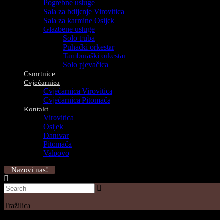
Pogrebne usluge
Sala za bdijenje Virovitica
Sala za karmine Osijek
Glazbene usluge
Solo truba
Puhački orkestar
Tamburaški orkestar
Solo pjevačica
Osmrtnice
Cvjećarnica
Cvjećarnica Virovitica
Cvjećarnica Pitomača
Kontakt
Virovitica
Osijek
Daruvar
Pitomača
Valpovo
Nazovi nas!
Tražilica