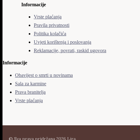
Informacije
Vrste plaćanja
Pravila privatnosti
Politika kolačića
Uvjeti korištenja i poslovanja
Reklamacije, povrati, raskid ugovora
Informacije
Obavijest o smrti u novinama
Sala za karmine
Prava branitelja
Vrste plaćanja
© Sva prava pridržana 2026 Lira.