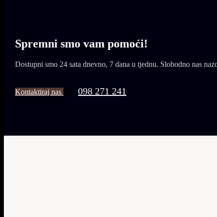
Spremni smo vam
pomoći!
Dostupni smo 24 sata dnevno, 7 dana u tjednu. Slobodno nas nazovit
098 271 241
Kontaktiraj nas